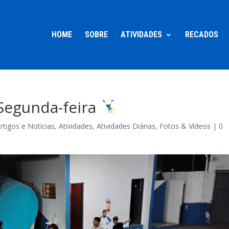
HOME
SOBRE
ATIVIDADES
RECADOS
 Segunda-feira
rtigos e Notícias
,
Atividades
,
Atividades Diárias
,
Fotos & Vídeos
|
0