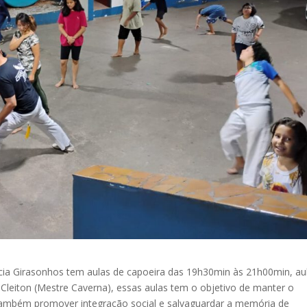
cia Girasonhos tem aulas de capoeira das 19h30min às 21h00min, au
r Cleiton (Mestre Caverna), essas aulas tem o objetivo de manter o
 também promover integração social e salvaguardar a memória de