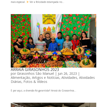
mais especial.
Ver a felicidade estampada no...
ARRAIÁ GIRASONHOS 2023
por
Girasonhos São Manuel
|
jun 26, 2023
|
Alimentação
,
Artigos e Notícias
,
Atividades
,
Atividades
Diárias
,
Fotos & Vídeos
E por aqui, a diversão foi garantida!! Arraiá do Girasonhos...