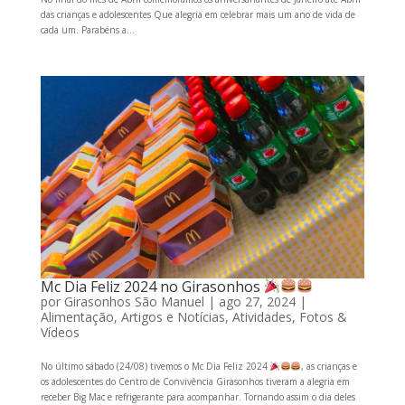
das crianças e adolescentes Que alegria em celebrar mais um ano de vida de
cada um. Parabéns a...
Mc Dia Feliz 2024 no Girasonhos
por
Girasonhos São Manuel
|
ago 27, 2024
|
Alimentação
,
Artigos e Notícias
,
Atividades
,
Fotos &
Vídeos
No último sábado (24/08) tivemos o Mc Dia Feliz 2024
, as crianças e
os adolescentes do Centro de Convivência Girasonhos tiveram a alegria em
receber Big Mac e refrigerante para acompanhar. Tornando assim o dia deles