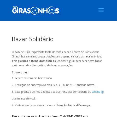
Bazar Solidário
O bazar é uma importante fonte de renda para o Centro de Convivência
Girasonhos e é mantido por doações de
roupas
,
calçados
,
acessórios
,
brinquedos
e
itens domésticos
. Ao doar algum item para nosso bazar,
você nos ajuda a dar continuidade em nossas ações.
Como doar:
Separe os itens em bom estado.
Entregue no endereço Avenida São Paulo, nº 76 – Tancredo Neves II.
Caso precise que nós fazemos a coleta, nos avise por telefone ou
whatsapp
que iremos até você.
Visite nosso bazar e veja como sua
doação faz a diferença
.
Para maiores informações: (14) 3841-2823 ou