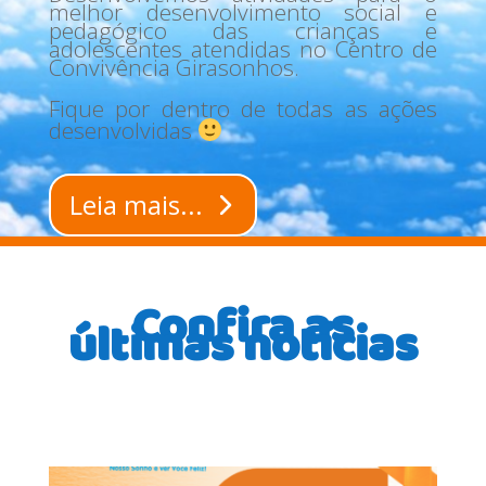
melhor desenvolvimento social e
pedagógico das crianças e
adolescentes atendidas no Centro de
Convivência Girasonhos.
Fique por dentro de todas as ações
desenvolvidas
Leia mais...
Confira as
últimas notícias