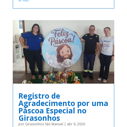
ler mais
Registro de
Agradecimento por uma
Páscoa Especial no
Girasonhos
por
Girasonhos São Manuel
|
abr 9, 2026