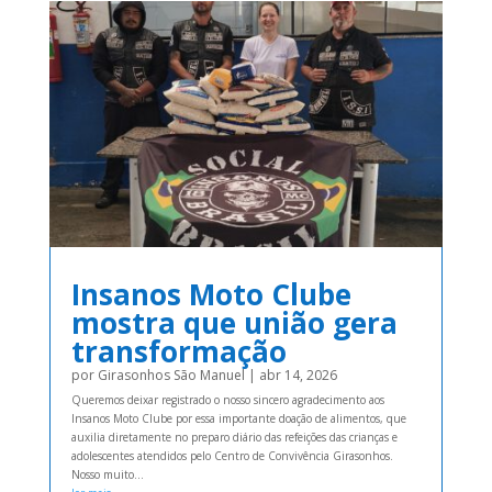
Insanos Moto Clube
mostra que união gera
transformação
por
Girasonhos São Manuel
|
abr 14, 2026
Queremos deixar registrado o nosso sincero agradecimento aos
Insanos Moto Clube por essa importante doação de alimentos, que
auxilia diretamente no preparo diário das refeições das crianças e
adolescentes atendidos pelo Centro de Convivência Girasonhos.
Nosso muito...